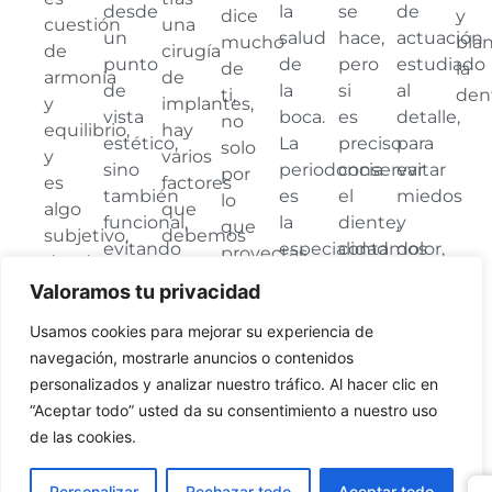
desde
la
se
de
dice
y
cuestión
una
un
salud
hace,
actuación
mucho
bla
de
cirugía
punto
de
pero
estudiado
de
la
armonía
de
de
la
si
al
ti,
dent
y
implantes,
vista
boca.
es
detalle,
no
equilibrio,
hay
estético,
La
preciso
para
solo
y
varios
sino
periodoncia
conservar
evitar
por
es
factores
también
es
el
miedos
lo
algo
que
funcional,
la
diente,
y
que
subjetivo,
debemos
evitando
especialidad
contamos
dolor,
proyectas
donde
tener
así
en
con
y
hacia
el
en
Valoramos tu privacidad
problemas
la
todos
que
el
paciente
cuenta:
en
que
los
su
exterior,
Usamos cookies para mejorar su experiencia de
tiene
el
la
se
adelantos
visita
sino
navegación, mostrarle anuncios o contenidos
mucho
estado
articulación
sustenta
técnicos
al
por
personalizados y analizar nuestro tráfico. Al hacer clic en
que
general
y
cualquier
y
dentista
cómo
“Aceptar todo” usted da su consentimiento a nuestro uso
decir.
de
posibles
tipo
la
sea
te
de las cookies.
Aplicamos
la
recidivas.
de
preparación
algo
hace
la
boca
Una
tratamiento,
más
placentero
sentir,
Personalizar
Rechazar todo
Aceptar todo