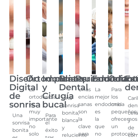
Diseño
Ortodoncia
Implantes
Blanqueamiento
Periodoncia
Endodonc
Odonto
Est
Digital
y
Dental
de
La
Unas
La
Para
de
Cirugía
ortodoncia
encías
mejor
los
Una
Cari
sonrisa
bucal
es
sanas
endodoncia
más
sonrisa
den
muy
son
es
pequeños
bonita,
cer
Una
Para
importante
la
la
ofrecemos
blanca
y
sonrisa
el
no
clave
que
un
y
de
bonita
éxito
solo
para
no
protocolo
reluciente
com
es
tras